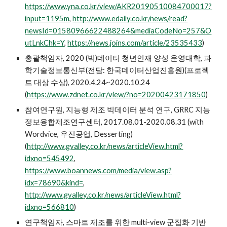
https://www.yna.co.kr/view/AKR20190510084700017?
input=1195m
,
http://www.edaily.co.kr/news/read?
newsId=01580966622488264&mediaCodeNo=257&O
utLnkChk=Y
,
https://news.joins.com/article/23535433
)
총괄책임자, 2020 (빅)데이터 청년인재 양성 운영대학, 과
학기술정보통신부(전담: 한국데이터산업진흥원)(프로젝
트 대상 수상), 2020.4.24~2020.10.24
(
https://www.zdnet.co.kr/view/?no=20200423171850
)
참여연구원, 지능형 제조 빅데이터 분석 연구, GRRC 지능
정보융합제조연구센터, 2017.08.01-2020.08.31 (with
Wordvice, 우진공업, Desserting)
(
http://www.gvalley.co.kr/news/articleView.html?
idxno=545492
,
https://www.boannews.com/media/view.asp?
idx=78690&kind=
,
http://www.gvalley.co.kr/news/articleView.html?
idxno=566810
)
연구책임자, 스마트 제조를 위한 multi-view 군집화 기반