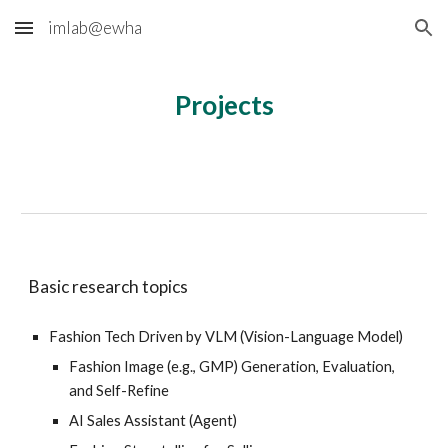
imlab@ewha
Skip to main content
Skip to navigation
Projects
Basic research topics
Fashion Tech Driven by
V
LM (Vision
-Language Model)
Fashion Image (e.g., GMP) Generation, Evaluation,
and Self-Refine
AI Sales Assistant (
Agent
)