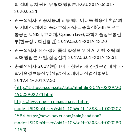
의 설비 정지 원인 유형화 방법론, KGU, 2019.06.01 -
2020.05.31
연구책임자, 인공지능과 교통 빅데이터를 활용한 혼잡 예
보 서비스, 데이터 플래그십 사업(실증확산)(with 도로교
통공단, UNIST, 고려대, Opinion Live), 과학기술정보통신
부(한국정보화진흥원), 2019.05.01~2019.12.20
연구책임자, 렌즈 생산 품질 향상을 위한 AI 기반 조립 최
적화 방법론 개발, 삼성전기, 2019.03.01~2019.12.31
총괄책임자, 2019 (빅)데이터 청년인재 양성 운영대학, 과
학기술정보통신부(전담: 한국데이터산업진흥원),
2019.4.1~2019.9.30
(
http://it.chosun.com/site/data/html_dir/2019/03/29/20
19032902271.html
,
https://news.naver.com/main/read.nhn?
mode=LSD&mid=sec&sid1=105&oid=138&aid=000207
1584
.
https://news.naver.com/main/read.nhn?
mode=LSD&mid=sec&sid1=105&oid=030&aid=000280
1153
)