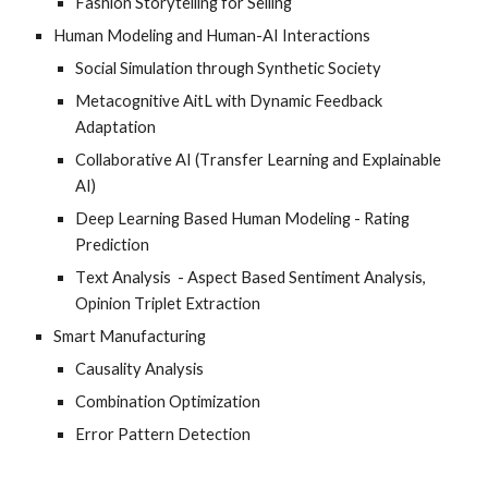
Fashion Storytelling for Selling
Human M
odeling
and Human-AI Interactions
Social Simulation through Synthetic Society
Metacognitive AitL with Dynamic Feedback
Adaptation
Collaborative AI (
T
ransfer
L
earning and
E
xplainable
AI)
Deep
L
earning
B
ased
H
uman
M
odeling -
R
ating
P
rediction
T
ext
A
nalysis - Aspect
B
ased
S
entiment
A
nalysis,
O
pinion
T
riplet
E
xtraction
Smart
M
anufacturing
Causality Analysis
Combination
O
ptimization
E
rror
P
attern
D
etection